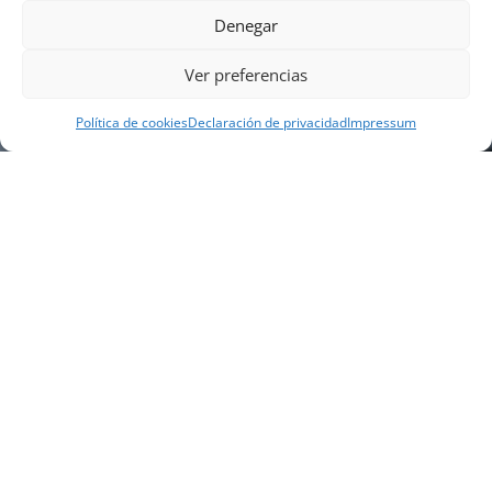
Denegar
Ver preferencias
Política de cookies
Declaración de privacidad
Impressum
NUESTRA EMPRESA
Náutica Gines Alonso S.L., fue fundada en 1976 por
el actual director Gines Alonso Pérez y desde 1978
somos servicio VOLVO PENTA, actualmente somos
servicio oficial VOLVO PENTA CENTER para Almería,