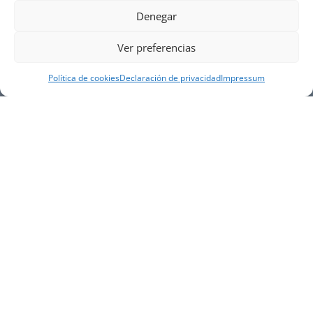
Denegar
Ver preferencias
Política de cookies
Declaración de privacidad
Impressum
NUESTRA EMPRESA
Náutica Gines Alonso S.L., fue fundada en 1976 por
el actual director Gines Alonso Pérez y desde 1978
somos servicio VOLVO PENTA, actualmente somos
servicio oficial VOLVO PENTA CENTER para Almería,