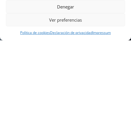
Denegar
Ver preferencias
Política de cookies
Declaración de privacidad
Impressum
NUESTRA EMPRESA
Náutica Gines Alonso S.L., fue fundada en 1976 por
el actual director Gines Alonso Pérez y desde 1978
somos servicio VOLVO PENTA, actualmente somos
servicio oficial VOLVO PENTA CENTER para Almería,