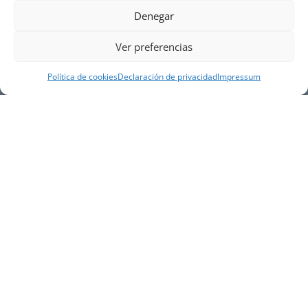
Denegar
Ver preferencias
Política de cookies
Declaración de privacidad
Impressum
NUESTRA EMPRESA
Náutica Gines Alonso S.L., fue fundada en 1976 por
el actual director Gines Alonso Pérez y desde 1978
somos servicio VOLVO PENTA, actualmente somos
servicio oficial VOLVO PENTA CENTER para Almería,