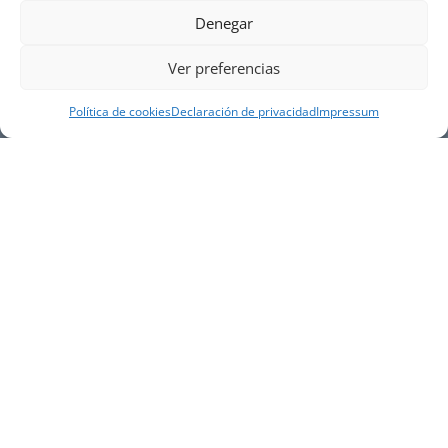
Denegar
Ver preferencias
Política de cookies
Declaración de privacidad
Impressum
NUESTRA EMPRESA
Náutica Gines Alonso S.L., fue fundada en 1976 por
el actual director Gines Alonso Pérez y desde 1978
somos servicio VOLVO PENTA, actualmente somos
servicio oficial VOLVO PENTA CENTER para Almería,