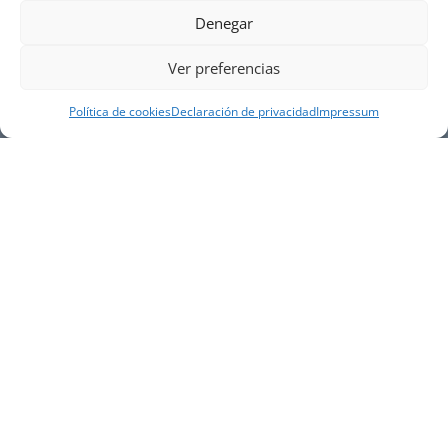
Denegar
Ver preferencias
Política de cookies
Declaración de privacidad
Impressum
NUESTRA EMPRESA
Náutica Gines Alonso S.L., fue fundada en 1976 por
el actual director Gines Alonso Pérez y desde 1978
somos servicio VOLVO PENTA, actualmente somos
servicio oficial VOLVO PENTA CENTER para Almería,