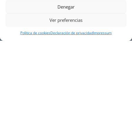
Denegar
Ver preferencias
Política de cookies
Declaración de privacidad
Impressum
NUESTRA EMPRESA
Náutica Gines Alonso S.L., fue fundada en 1976 por
el actual director Gines Alonso Pérez y desde 1978
somos servicio VOLVO PENTA, actualmente somos
servicio oficial VOLVO PENTA CENTER para Almería,