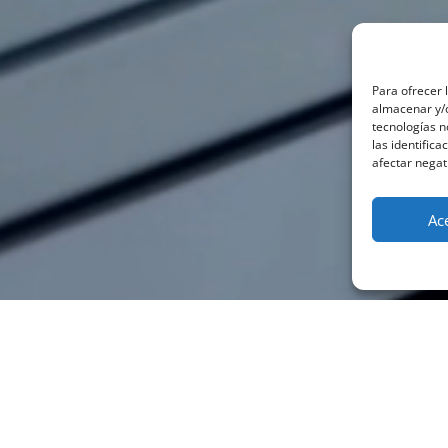
Para ofrecer 
almacenar y/o
tecnologías 
las identifica
afectar negat
Ac