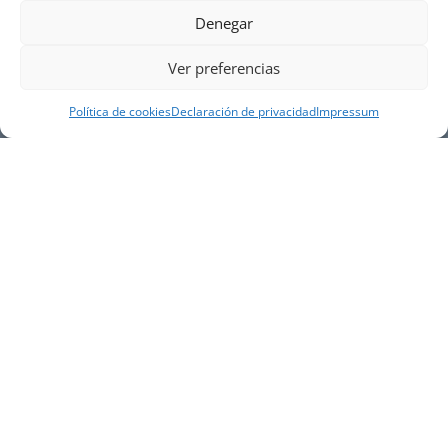
Denegar
Ver preferencias
Política de cookies
Declaración de privacidad
Impressum
NUESTRA EMPRESA
Náutica Gines Alonso S.L., fue fundada en 1976 por
el actual director Gines Alonso Pérez y desde 1978
somos servicio VOLVO PENTA, actualmente somos
servicio oficial VOLVO PENTA CENTER para Almería,