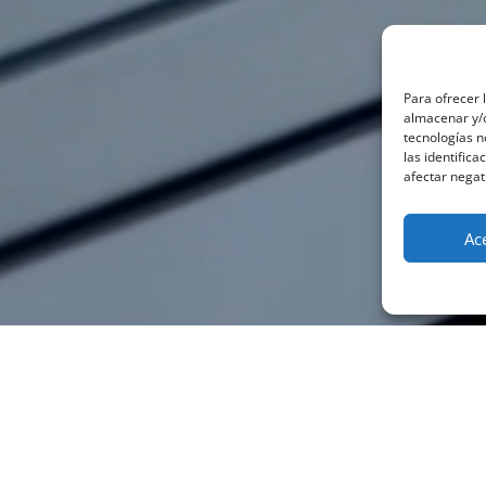
Para ofrecer 
almacenar y/o
tecnologías 
las identifica
afectar negat
Ac