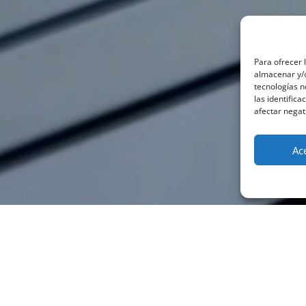
Para ofrecer 
almacenar y/o
tecnologías 
las identifica
afectar negat
Ac