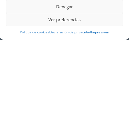
Denegar
Ver preferencias
Política de cookies
Declaración de privacidad
Impressum
NUESTRA EMPRESA
Náutica Gines Alonso S.L., fue fundada en 1976 por
el actual director Gines Alonso Pérez y desde 1978
somos servicio VOLVO PENTA, actualmente somos
servicio oficial VOLVO PENTA CENTER para Almería,