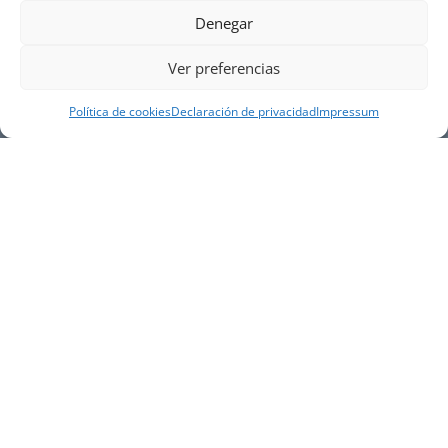
Denegar
Ver preferencias
Política de cookies
Declaración de privacidad
Impressum
NUESTRA EMPRESA
Náutica Gines Alonso S.L., fue fundada en 1976 por
el actual director Gines Alonso Pérez y desde 1978
somos servicio VOLVO PENTA, actualmente somos
servicio oficial VOLVO PENTA CENTER para Almería,