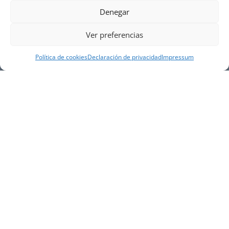
Denegar
Ver preferencias
Política de cookies
Declaración de privacidad
Impressum
NUESTRA EMPRESA
Náutica Gines Alonso S.L., fue fundada en 1976 por
el actual director Gines Alonso Pérez y desde 1978
somos servicio VOLVO PENTA, actualmente somos
servicio oficial VOLVO PENTA CENTER para Almería,