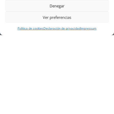
Denegar
Ver preferencias
Política de cookies
Declaración de privacidad
Impressum
NUESTRA EMPRESA
Náutica Gines Alonso S.L., fue fundada en 1976 por
el actual director Gines Alonso Pérez y desde 1978
somos servicio VOLVO PENTA, actualmente somos
servicio oficial VOLVO PENTA CENTER para Almería,