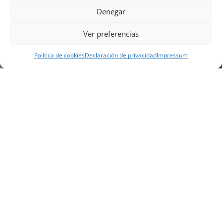
Denegar
Ver preferencias
Política de cookies
Declaración de privacidad
Impressum
NUESTRA EMPRESA
Náutica Gines Alonso S.L., fue fundada en 1976 por
el actual director Gines Alonso Pérez y desde 1978
somos servicio VOLVO PENTA, actualmente somos
servicio oficial VOLVO PENTA CENTER para Almería,