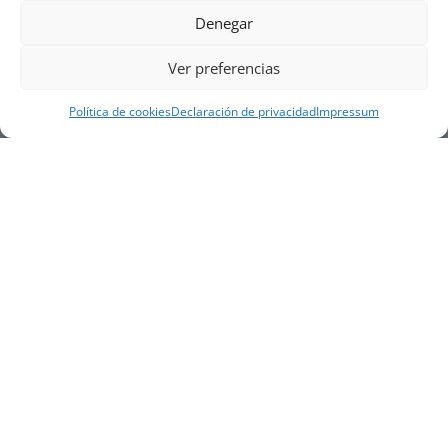
Denegar
Ver preferencias
Política de cookies
Declaración de privacidad
Impressum
NUESTRA EMPRESA
Náutica Gines Alonso S.L., fue fundada en 1976 por
el actual director Gines Alonso Pérez y desde 1978
somos servicio VOLVO PENTA, actualmente somos
servicio oficial VOLVO PENTA CENTER para Almería,