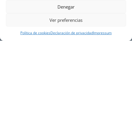
Denegar
Ver preferencias
Política de cookies
Declaración de privacidad
Impressum
NUESTRA EMPRESA
Náutica Gines Alonso S.L., fue fundada en 1976 por
el actual director Gines Alonso Pérez y desde 1978
somos servicio VOLVO PENTA, actualmente somos
servicio oficial VOLVO PENTA CENTER para Almería,