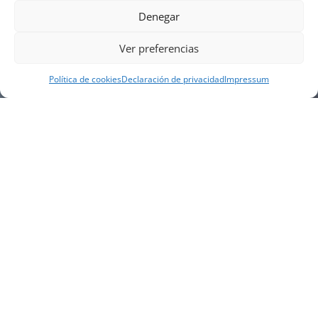
Denegar
Ver preferencias
Política de cookies
Declaración de privacidad
Impressum
NUESTRA EMPRESA
Náutica Gines Alonso S.L., fue fundada en 1976 por
el actual director Gines Alonso Pérez y desde 1978
somos servicio VOLVO PENTA, actualmente somos
servicio oficial VOLVO PENTA CENTER para Almería,