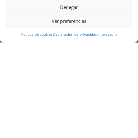
Denegar
Ver preferencias
Política de cookies
Declaración de privacidad
Impressum
NUESTRA EMPRESA
Náutica Gines Alonso S.L., fue fundada en 1976 por
el actual director Gines Alonso Pérez y desde 1978
somos servicio VOLVO PENTA, actualmente somos
servicio oficial VOLVO PENTA CENTER para Almería,