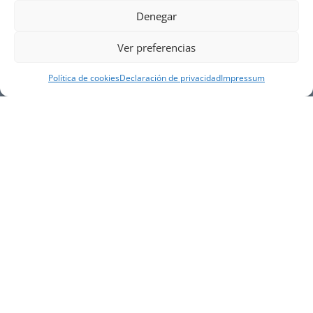
Denegar
Ver preferencias
Política de cookies
Declaración de privacidad
Impressum
NUESTRA EMPRESA
Náutica Gines Alonso S.L., fue fundada en 1976 por
el actual director Gines Alonso Pérez y desde 1978
somos servicio VOLVO PENTA, actualmente somos
servicio oficial VOLVO PENTA CENTER para Almería,