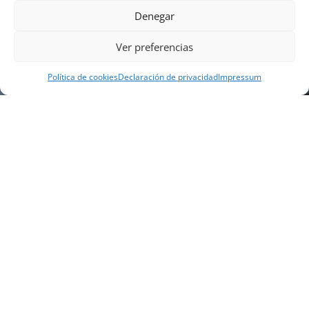
Denegar
Ver preferencias
Política de cookies
Declaración de privacidad
Impressum
NUESTRA EMPRESA
Náutica Gines Alonso S.L., fue fundada en 1976 por
el actual director Gines Alonso Pérez y desde 1978
somos servicio VOLVO PENTA, actualmente somos
servicio oficial VOLVO PENTA CENTER para Almería,