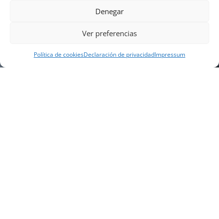
Denegar
Ver preferencias
Política de cookies
Declaración de privacidad
Impressum
NUESTRA EMPRESA
Náutica Gines Alonso S.L., fue fundada en 1976 por
el actual director Gines Alonso Pérez y desde 1978
somos servicio VOLVO PENTA, actualmente somos
servicio oficial VOLVO PENTA CENTER para Almería,