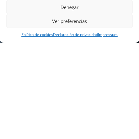
Denegar
Ver preferencias
Política de cookies
Declaración de privacidad
Impressum
NUESTRA EMPRESA
Náutica Gines Alonso S.L., fue fundada en 1976 por
el actual director Gines Alonso Pérez y desde 1978
somos servicio VOLVO PENTA, actualmente somos
servicio oficial VOLVO PENTA CENTER para Almería,