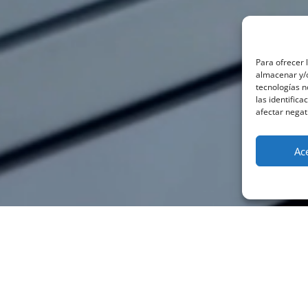
Para ofrecer 
almacenar y/o
tecnologías 
las identifica
afectar negat
Ac