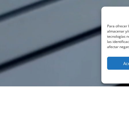
Para ofrecer 
almacenar y/o
tecnologías 
las identifica
afectar negat
Ac