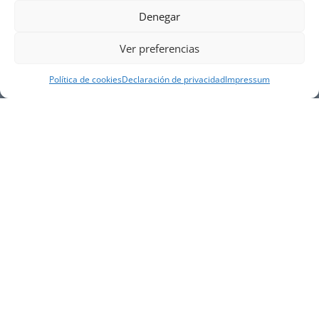
Denegar
Ver preferencias
Política de cookies
Declaración de privacidad
Impressum
NUESTRA EMPRESA
Náutica Gines Alonso S.L., fue fundada en 1976 por
el actual director Gines Alonso Pérez y desde 1978
somos servicio VOLVO PENTA, actualmente somos
servicio oficial VOLVO PENTA CENTER para Almería,