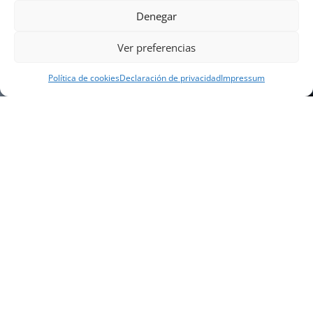
Denegar
Ver preferencias
Política de cookies
Declaración de privacidad
Impressum
NUESTRA EMPRESA
Náutica Gines Alonso S.L., fue fundada en 1976 por
el actual director Gines Alonso Pérez y desde 1978
somos servicio VOLVO PENTA, actualmente somos
servicio oficial VOLVO PENTA CENTER para Almería,