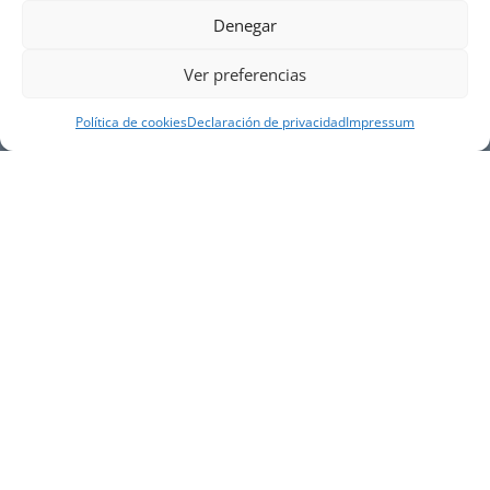
Denegar
Ver preferencias
Política de cookies
Declaración de privacidad
Impressum
NUESTRA EMPRESA
Náutica Gines Alonso S.L., fue fundada en 1976 por
el actual director Gines Alonso Pérez y desde 1978
somos servicio VOLVO PENTA, actualmente somos
servicio oficial VOLVO PENTA CENTER para Almería,