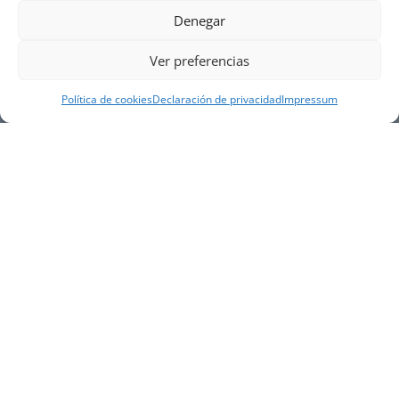
Denegar
Ver preferencias
Política de cookies
Declaración de privacidad
Impressum
NUESTRA EMPRESA
Náutica Gines Alonso S.L., fue fundada en 1976 por
el actual director Gines Alonso Pérez y desde 1978
somos servicio VOLVO PENTA, actualmente somos
servicio oficial VOLVO PENTA CENTER para Almería,