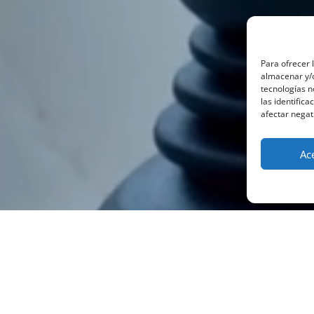
Para ofrecer 
almacenar y/o
tecnologías 
las identifica
afectar negat
Ac