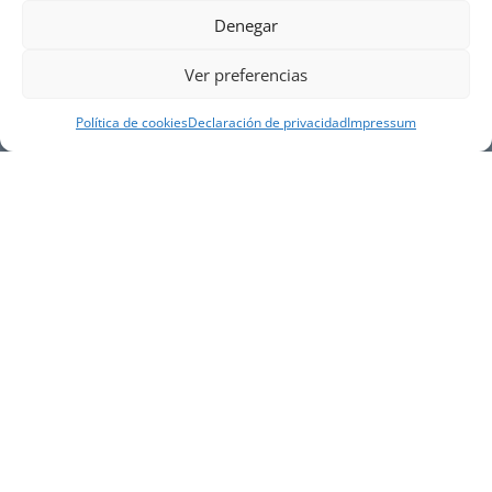
Denegar
Ver preferencias
Política de cookies
Declaración de privacidad
Impressum
NUESTRA EMPRESA
Náutica Gines Alonso S.L., fue fundada en 1976 por
el actual director Gines Alonso Pérez y desde 1978
somos servicio VOLVO PENTA, actualmente somos
servicio oficial VOLVO PENTA CENTER para Almería,