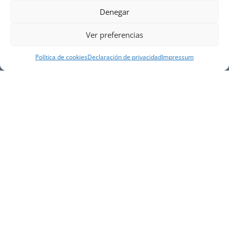
Denegar
Ver preferencias
Política de cookies
Declaración de privacidad
Impressum
NUESTRA EMPRESA
Náutica Gines Alonso S.L., fue fundada en 1976 por
el actual director Gines Alonso Pérez y desde 1978
somos servicio VOLVO PENTA, actualmente somos
servicio oficial VOLVO PENTA CENTER para Almería,