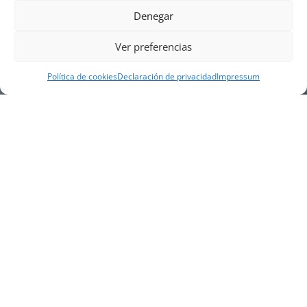
Denegar
Ver preferencias
Política de cookies
Declaración de privacidad
Impressum
NUESTRA EMPRESA
Náutica Gines Alonso S.L., fue fundada en 1976 por
el actual director Gines Alonso Pérez y desde 1978
somos servicio VOLVO PENTA, actualmente somos
servicio oficial VOLVO PENTA CENTER para Almería,