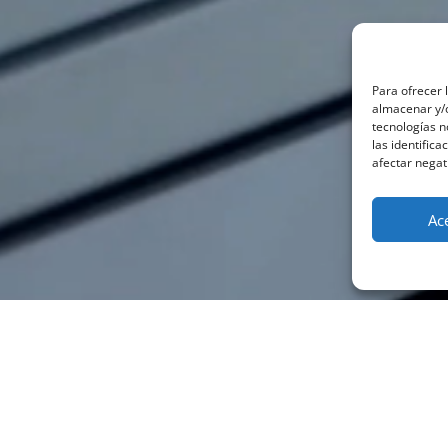
Para ofrecer 
almacenar y/o
tecnologías 
las identifica
afectar negat
Ac