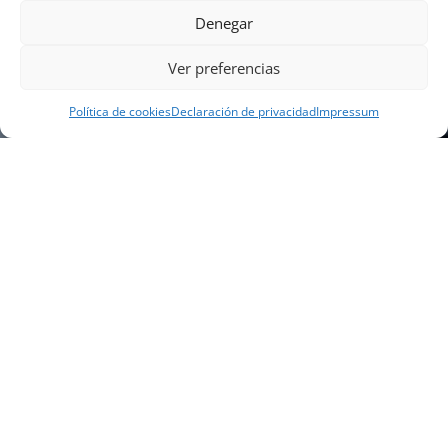
Denegar
Ver preferencias
Política de cookies
Declaración de privacidad
Impressum
NUESTRA EMPRESA
Náutica Gines Alonso S.L., fue fundada en 1976 por
el actual director Gines Alonso Pérez y desde 1978
somos servicio VOLVO PENTA, actualmente somos
servicio oficial VOLVO PENTA CENTER para Almería,