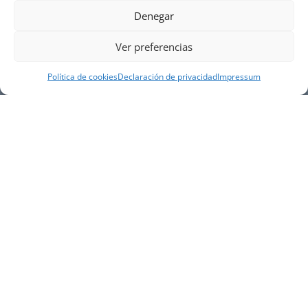
Denegar
Ver preferencias
Política de cookies
Declaración de privacidad
Impressum
NUESTRA EMPRESA
Náutica Gines Alonso S.L., fue fundada en 1976 por
el actual director Gines Alonso Pérez y desde 1978
somos servicio VOLVO PENTA, actualmente somos
servicio oficial VOLVO PENTA CENTER para Almería,