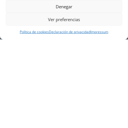
Denegar
Ver preferencias
Política de cookies
Declaración de privacidad
Impressum
NUESTRA EMPRESA
Náutica Gines Alonso S.L., fue fundada en 1976 por
el actual director Gines Alonso Pérez y desde 1978
somos servicio VOLVO PENTA, actualmente somos
servicio oficial VOLVO PENTA CENTER para Almería,