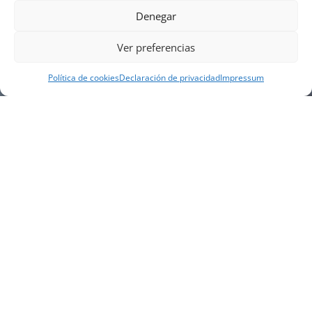
Denegar
Ver preferencias
Política de cookies
Declaración de privacidad
Impressum
NUESTRA EMPRESA
Náutica Gines Alonso S.L., fue fundada en 1976 por
el actual director Gines Alonso Pérez y desde 1978
somos servicio VOLVO PENTA, actualmente somos
servicio oficial VOLVO PENTA CENTER para Almería,