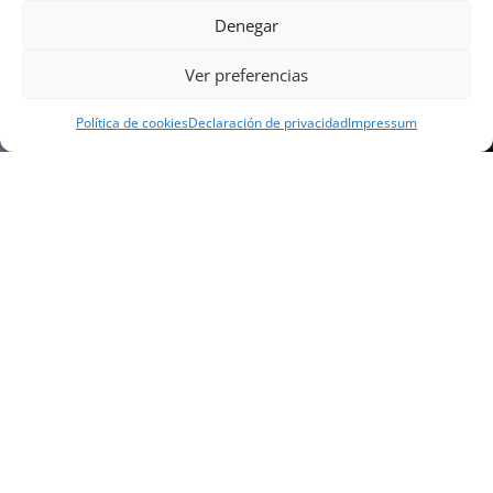
Denegar
Ver preferencias
Política de cookies
Declaración de privacidad
Impressum
NUESTRA EMPRESA
Náutica Gines Alonso S.L., fue fundada en 1976 por
el actual director Gines Alonso Pérez y desde 1978
somos servicio VOLVO PENTA, actualmente somos
servicio oficial VOLVO PENTA CENTER para Almería,