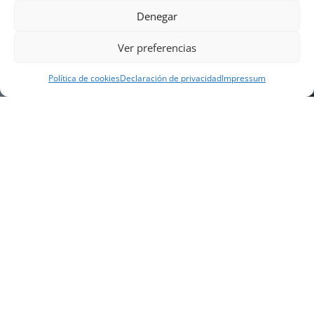
Denegar
Ver preferencias
Política de cookies
Declaración de privacidad
Impressum
NUESTRA EMPRESA
Náutica Gines Alonso S.L., fue fundada en 1976 por
el actual director Gines Alonso Pérez y desde 1978
somos servicio VOLVO PENTA, actualmente somos
servicio oficial VOLVO PENTA CENTER para Almería,