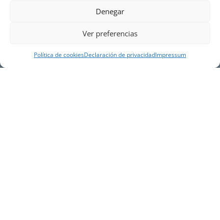
Denegar
Ver preferencias
Política de cookies
Declaración de privacidad
Impressum
NUESTRA EMPRESA
Náutica Gines Alonso S.L., fue fundada en 1976 por
el actual director Gines Alonso Pérez y desde 1978
somos servicio VOLVO PENTA, actualmente somos
servicio oficial VOLVO PENTA CENTER para Almería,