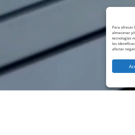
Para ofrecer 
almacenar y/o
tecnologías 
las identifica
afectar negat
Ac