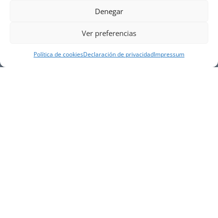
Denegar
Ver preferencias
Política de cookies
Declaración de privacidad
Impressum
NUESTRA EMPRESA
Náutica Gines Alonso S.L., fue fundada en 1976 por
el actual director Gines Alonso Pérez y desde 1978
somos servicio VOLVO PENTA, actualmente somos
servicio oficial VOLVO PENTA CENTER para Almería,