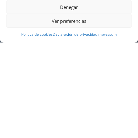
Denegar
Ver preferencias
Política de cookies
Declaración de privacidad
Impressum
NUESTRA EMPRESA
Náutica Gines Alonso S.L., fue fundada en 1976 por
el actual director Gines Alonso Pérez y desde 1978
somos servicio VOLVO PENTA, actualmente somos
servicio oficial VOLVO PENTA CENTER para Almería,