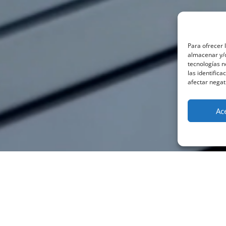
Para ofrecer 
almacenar y/o
tecnologías 
las identifica
afectar negat
Ac