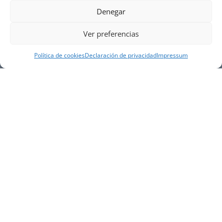
Denegar
Ver preferencias
Política de cookies
Declaración de privacidad
Impressum
NUESTRA EMPRESA
Náutica Gines Alonso S.L., fue fundada en 1976 por
el actual director Gines Alonso Pérez y desde 1978
somos servicio VOLVO PENTA, actualmente somos
servicio oficial VOLVO PENTA CENTER para Almería,