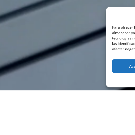
Para ofrecer 
almacenar y/o
tecnologías 
las identifica
afectar negat
Ac