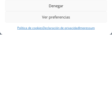
Denegar
Ver preferencias
Política de cookies
Declaración de privacidad
Impressum
NUESTRA EMPRESA
Náutica Gines Alonso S.L., fue fundada en 1976 por
el actual director Gines Alonso Pérez y desde 1978
somos servicio VOLVO PENTA, actualmente somos
servicio oficial VOLVO PENTA CENTER para Almería,