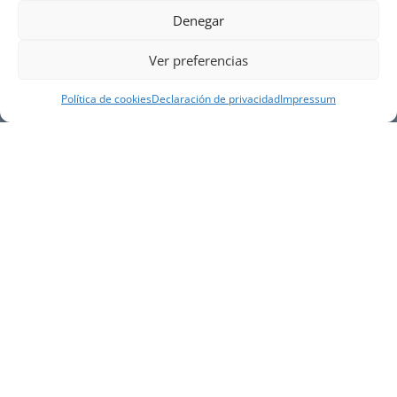
Denegar
Ver preferencias
Política de cookies
Declaración de privacidad
Impressum
NUESTRA EMPRESA
Náutica Gines Alonso S.L., fue fundada en 1976 por
el actual director Gines Alonso Pérez y desde 1978
somos servicio VOLVO PENTA, actualmente somos
servicio oficial VOLVO PENTA CENTER para Almería,